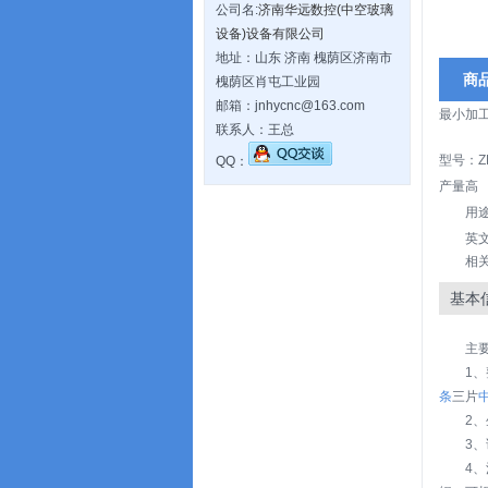
公司名:
济南华远数控(中空玻璃
设备)设备有限公司
地址：山东 济南 槐荫区济南市
商
槐荫区肖屯工业园
邮箱：jnhycnc@163.com
最小加工
联系人：王总
型号：ZK
QQ：
产量高
用
英文名
相
基本
主
1
条
三片
2
3
4