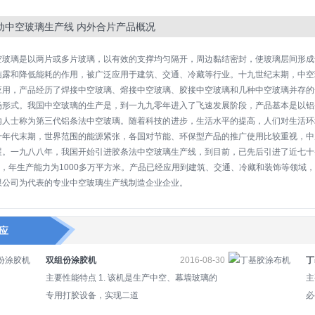
动中空玻璃生产线 内外合片产品概况
空玻璃是以两片或多片玻璃，以有效的支撑均匀隔开，周边黏结密封，使玻璃层间形成
结露和降低能耗的作用，被广泛应用于建筑、交通、冷藏等行业。十九世纪末期，中空
应用，产品经历了焊接中空玻璃、熔接中空玻璃、胶接中空玻璃和几种中空玻璃并存的
场形式。我国中空玻璃的生产是，到一九九零年进入了飞速发展阶段，产品基本是以铝
内人士称为第三代铝条法中空玻璃。随着科技的进步，生活水平的提高，人们对生活环
十年代末期，世界范围的能源紧张，各国对节能、环保型产品的推广使用比较重视，中
展。一九八八年，我国开始引进胶条法中空玻璃生产线，到目前，已先后引进了近七十
多条，年生产能力为1000多万平方米。产品已经应用到建筑、交通、冷藏和装饰等领域
限公司为代表的专业中空玻璃生产线制造企业企业。
应
双组份涂胶机
2016-08-30
丁
主要性能特点 1. 该机是生产中空、幕墙玻璃的
主
专用打胶设备，实现二道
必