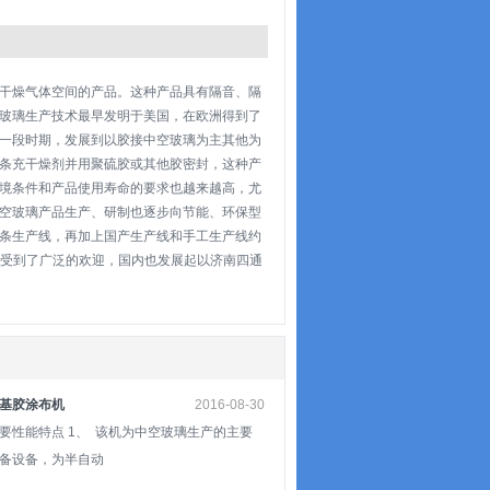
干燥气体空间的产品。这种产品具有隔音、隔
玻璃生产技术最早发明于美国，在欧洲得到了
一段时期，发展到以胶接中空玻璃为主其他为
条充干燥剂并用聚硫胶或其他胶密封，这种产
境条件和产品使用寿命的要求也越来越高，尤
空玻璃产品生产、研制也逐步向节能、环保型
条生产线，再加上国产生产线和手工生产线约
，受到了广泛的欢迎，国内也发展起以济南四通
基胶涂布机
2016-08-30
要性能特点 1、 该机为中空玻璃生产的主要
备设备，为半自动