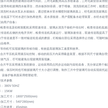
根据不同厚度的玻璃自动调节间距。三对毛刷配用高压水喷雾器，三对毛刷全部采用软
洗室用有机玻璃挡水板罩住，挡水板拆卸容易，便于维修。清洗段机箱工作时，能透过
、 清洗时水由水泵从水箱抽出，通过喷淋水管水嘴喷到玻璃表面上，经毛刷清洗玻璃
，在低温下可对水进行加热再使用。若水质较差，用户需配备水处理装置，水经水处理
置由用户自备）
、 检查传送及铝框装配机采用双速传送，玻璃从清洗干燥机中传出时，检查传送机低
查传送机右侧的光电开关时，检查传送机高速运行，玻璃加速传送，双速传送既提高了
由于传送速度不一致对输送轮造成的磨损，灯检输出部位采用选择停止功能，可随时抽
的合格率。
、 等待机可实现玻璃的等候功能，有效提高玻璃加工速度和效率。
、 合片平压机采用液压站控制，移动的前压片内采用吸盘装置，根据不同尺寸玻璃合
有效气压，尽可能避免出现玻璃滑落现象。
、 合片平压采用液压系统驱动，运动采用四点同步运动副与齿轮齿条，充分保证两个
功能，保压时间也可根据玻璃尺寸大小进行调整。制作三片中空玻璃可自动实现前托起
0、 设备护板表面采用喷塑处理。
要技术参数
： 380V 50HZ
： 15KW
加工尺寸： 1800*2500(mm)
加工尺寸： 540*280(mm)
工作速度： 45m/min