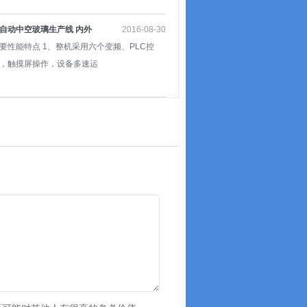
自动中空玻璃生产线 内外
2016-08-30
片
要性能特点 1、整机采用六个变频、PLC控
，触摸屏操作，设备多速运