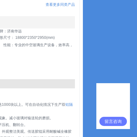
查看更多同类产品
牌：济南华远
形尺寸： 18800*2350*2950(mm)
性能：专业的中空玻璃生产设备，效率高，
1000块以上。可在自动化情况下生产双
铝隔
现象。减小玻璃对输送轮的磨损。
留言咨询
平压机、翻转台。
。外观整洁美观。传送胶辊采用耐酸碱全橡胶