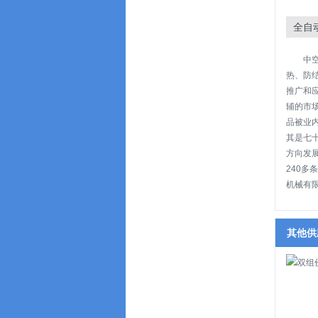
全自
中
热、防
推广和
辅的市
品被业
其是七
方向发
240
机械有
其他供