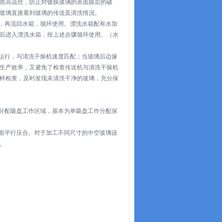
质高温丝，防止对镀膜玻璃的表面膜层的破
玻璃直接看到玻璃的传送及清洗情况。
后，再流回水箱，循环使用。漂洗水箱配有水加
后进入漂洗水箱，按上述步骤循环使用。（水
速运行，与清洗干燥机速度匹配；当玻璃后边缘
生产效率，又避免了检查传送机与清洗干燥机
样检查，及时发现未清洗干净的玻璃，充分保
理分配吸盘工作区域，基本为单吸盘工作分配保
板面平行压合。对于加工不同尺寸的中空玻璃设
。