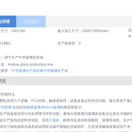
品详情
公司简介
品
尺寸：540*280
最大加工尺寸：1800*2500(mm)
外
18BZ
生产线类型：0
途：用于生产中空玻璃等其他
：Hollow glass production line
关推荐：
中空玻璃生产线价格
中空玻璃生产线
信息
要性能特点
、整机采用六个变频、PLC控制，触摸屏操作，设备多速运转优化功能。每日单班产量达
中空玻璃
.自动识别
镀膜玻璃
与
low-e玻璃
的膜层面提示。
、生产线各输送部分均采用缓冲停车功能，避免出现玻璃与玻璃及设备定位发生冲撞的
、该生产线包括进料传送机、清洗
干燥机
、检查传送及铝框装配机、玻璃等候机、合片
、清洗干燥机箱和水箱表面采用双水箱不锈钢拉丝板制作，分室清洗确保玻璃清洗干净