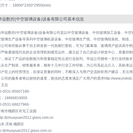
尺寸： 18800*2350*2950(mm)
华远数控(中空玻璃设备)设备有限公司基本信息
南华远数控(中空玻璃设备)设备有限公司是以中空玻璃设备、中控玻璃加工设备、中
空玻璃生产设备等系列中空玻璃机器设备、中控玻璃生产线、中控玻璃组装机、制造、
限公司有经验从事于自主研发新一代热熔打胶机，可为门窗幕墙、玻璃用户提供高中档
即严格遵循现代化的企业管理机制规范运作，建立起了自己的设计研发中心，质量控制中心
行，保证了产品的创新能力和质量稳定性位居行业前列。华远公司拥有一支行业经验丰
是从生产制造，销售服务者，都有十几年行业工作经验，为公司高起点介入，高标准运
用户至上的经营理念，在保证质量的同时，不断深入与用户交流聆听用户建议，关注用
公司的服务者将以较快的速度，较佳的态度来满足广大用户的需求http://www.jnsksb.c
：王总
0531-85607188-
18866819000
0531-68827966-
济南市槐荫区肖屯工业园
://jnhuayuan2012.glass.com.cn
东 济南 槐荫区
p://jnhuayuan2012.glass.com.cn