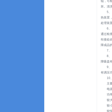
辊，可
坏。清
5
热装置
处理装
6
通过检
衔接处
障成品
7
8
障吸盘
9
有调压
1
主
电源
功率
较大
较小
较快