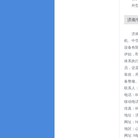
外型
济南
济
机、中
设备有
伊始，
体系执
员，还
靠前，
备整修。
联系人
电话：86-
移动电话：
传真：86-
地址：
网址：http
地区：山
网址: htt