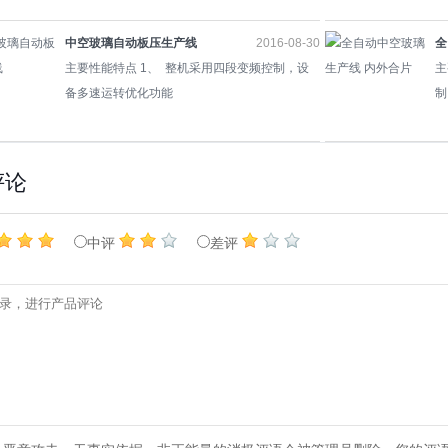
中空玻璃自动板压生产线
2016-08-30
全
主要性能特点 1、 整机采用四段变频控制，设
合
主
备多速运转优化功能
制
评论
中评
差评