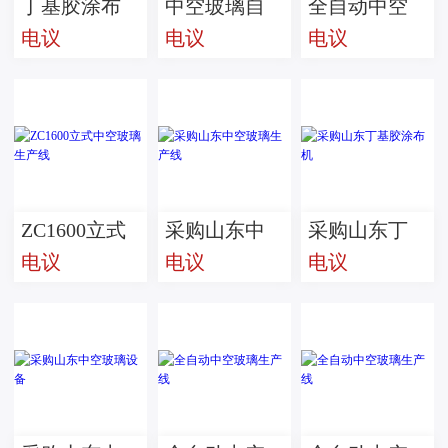
丁基胶涂布
中空玻璃自
全自动中空
电议
电议
电议
机
动板压生产
玻璃生产线
线
内外合片
ZC1600立式
采购山东中
采购山东丁
电议
电议
电议
中空玻璃生
空玻璃生产
基胶涂布机
产线
线